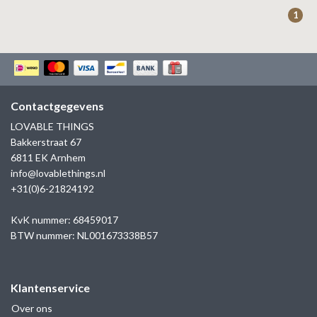
ZAG BIJOUX
1
LILLY
KAPTEN & SON
Contactgegevens
LOVABLE THINGS
Bakkerstraat 67
6811 EK Arnhem
info@lovablethings.nl
+31(0)6-21824192
KvK nummer: 68459017
BTW nummer: NL001673338B57
Klantenservice
Over ons