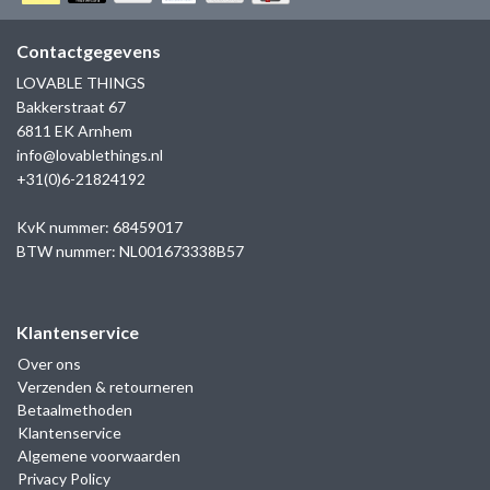
GOLD
SANJOYA
SER INTREPIDA | SS25
CADEAU MAN
BLOG
Contactgegevens
HORLOGE
GNOES
LOVABLE THINGS
CADEAUTJES TOT € 50
Bakkerstraat 67
SALE
YMALA
6811 EK Arnhem
CADEAUTJES TOT € 100
info@lovablethings.nl
REBEL & ROSE
+31(0)6-21824192
CADEAUTJES VANAF € 100
SILK | SALE
KvK nummer: 68459017
BTW nummer: NL001673338B57
JOSH
Klantenservice
KARMA
Over ons
Verzenden & retourneren
CAMPS & CAMPS
Betaalmethoden
Klantenservice
BERNICE
Algemene voorwaarden
Privacy Policy