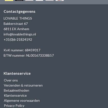
GOLD
SANJOYA
SER INTREPIDA | SS25
CADEAU MAN
BLOG
Contactgegevens
HORLOGE
GNOES
LOVABLE THINGS
CADEAUTJES TOT € 50
Bakkerstraat 67
SALE
YMALA
6811 EK Arnhem
CADEAUTJES TOT € 100
info@lovablethings.nl
REBEL & ROSE
+31(0)6-21824192
CADEAUTJES VANAF € 100
SILK | SALE
KvK nummer: 68459017
BTW nummer: NL001673338B57
JOSH
Klantenservice
KARMA
Over ons
Verzenden & retourneren
CAMPS & CAMPS
Betaalmethoden
Klantenservice
BERNICE
Algemene voorwaarden
Privacy Policy