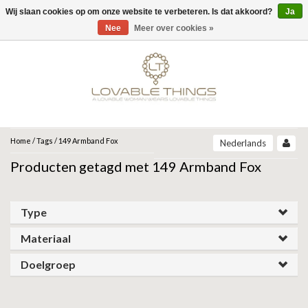
Wij slaan cookies op om onze website te verbeteren. Is dat akkoord?
Ja
Menu
Nee
Meer over cookies »
MERKEN
UNOde50
UNOde50
NEW IN
JEH JEWELS
SIERADEN
COLLECTIONS
ZINZI
ARMBANDEN
Home
/
Tags
/
149 Armband Fox
Nederlands
ARCADIA | SS26
Producten getagd met 149 Armband Fox
CORE | SS26
ARMBAND
KETTINGEN
MIAB
GRAVITY | SS26
BEAT | SS26
OORBELLEN
RING
ROOTS | SS26
SPARKLING JEWELS
Type
SER DESLUMBRANTE | FW25
SER INSEPARABLE | FW25
RINGEN
Materiaal
OORBELLEN
ANIA HAIE
SER INVENCIBLE| FW25
SER MAJESTUOSA | FW25
Doelgroep
GIFT GUIDE
KETTING
SER ORIGINAL | SS25
GATZ
SER CAMALEONICA | SS25
CADEAU VROUW
SALE
SER EXPRESIVA | SS25