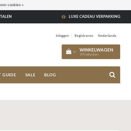
over cookies »
ETALEN
LUXE CADEAU VERPAKKING
Inloggen
|
Registreren
Nederlands
WINKELWAGEN
0
Producten
T GUIDE
SALE
BLOG