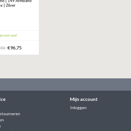
nd | 149 Armband
x | Zilver
p voorraad
€96,75
,00
ice
Mijn account
Inloggen
etourneren
en
e