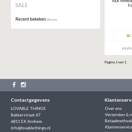
SILK Armba
SALE
Fo
Recent bekeken
Wissen
O
€129
Pagina 1 van 1
Contactgegevens
Klantenserv
LOVABLE THINGS
Over ons
Verzenden & r
Bakkerstraat 67
Betaalmethod
6811 EK Arnhem
Klantenservic
info@lovablethings.nl