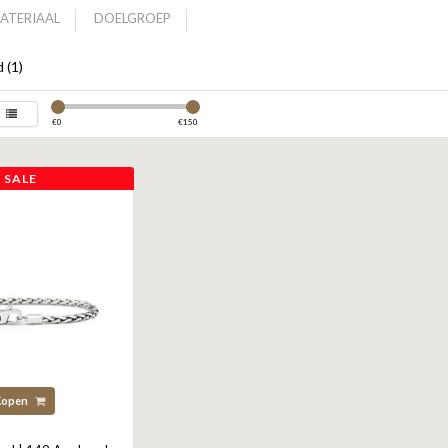
ATERIAAL
DOELGROEP
 (1)
€
0
€
150
SALE
Kopen