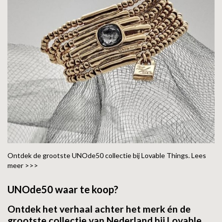
GOLD
SANJOYA
SER INTREPIDA | SS25
CADEAU MAN
BLOG
HORLOGE
GNOES
CADEAUTJES TOT € 50
SALE
YMALA
CADEAUTJES TOT € 100
REBEL & ROSE
CADEAUTJES VANAF € 100
SILK | SALE
JOSH
KARMA
Ontdek de grootste UNOde50 collectie bij Lovable Things. Lees
meer >>>
CAMPS & CAMPS
UNOde50 waar te koop?
BERNICE
Ontdek het verhaal achter het merk én de
grootste collectie van Nederland bij Lovable