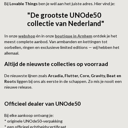
Bij
Lovable Things
ben je wél aan het juiste adres. Hier vind je:
"De grootste UNOde50
collectie van Nederland"
In onze
webshop
én in onze
boutique in Arnhem
ontdek je het
meest complete aanbod. Van armbanden en kettingen tot
oorbellen, ringen en exclusieve limited editions — wij hebben het
allemaal.
Altijd de nieuwste collecties op voorraad
De nieuwste lijnen zoals
Arcadia, Flutter, Core, Gravity, Beat en
Roots
liggen bij ons als eerste in de schappen. Zo mis je nooit een
nieuwe release.
Officieel dealer van UNOde50
Bij elke aankoop ontvang je:
* originele UNOde50‑verpakking
* een officieel echtheidscertificaat