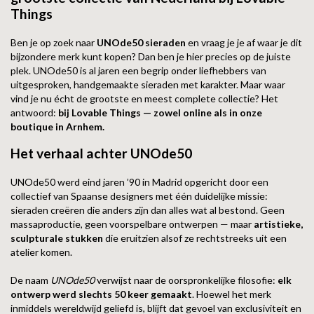
ZAG BIJOUX
Things
LILLY
Ben je op zoek naar
UNOde50 sieraden
en vraag je je af waar je dit
bijzondere merk kunt kopen? Dan ben je hier precies op de juiste
plek. UNOde50 is al jaren een begrip onder liefhebbers van
KAPTEN & SON
uitgesproken, handgemaakte sieraden met karakter. Maar waar
vind je nu écht de grootste en meest complete collectie? Het
antwoord:
bij Lovable Things — zowel online als in onze
boutique in Arnhem.
Het verhaal achter UNOde50
UNOde50 werd eind jaren ’90 in Madrid opgericht door een
collectief van Spaanse designers met één duidelijke missie:
sieraden creëren die anders zijn dan alles wat al bestond. Geen
massaproductie, geen voorspelbare ontwerpen — maar
artistieke,
sculpturale stukken
die eruitzien alsof ze rechtstreeks uit een
atelier komen.
De naam
UNOde50
verwijst naar de oorspronkelijke filosofie:
elk
ontwerp werd slechts 50 keer gemaakt
. Hoewel het merk
inmiddels wereldwijd geliefd is, blijft dat gevoel van exclusiviteit en