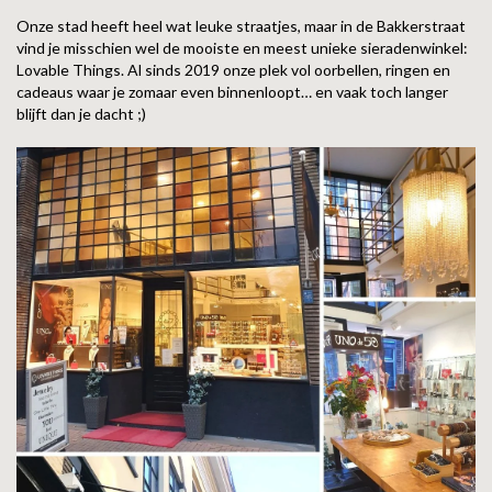
ZAG BIJOUX
Onze stad heeft heel wat leuke straatjes, maar in de Bakkerstraat
vind je misschien wel de mooiste en meest unieke sieradenwinkel:
LILLY
Lovable Things. Al sinds 2019 onze plek vol oorbellen, ringen en
cadeaus waar je zomaar even binnenloopt… en vaak toch langer
blijft dan je dacht ;)
KAPTEN & SON