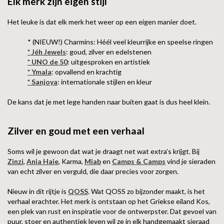
Elk merk zijn eigen stijl
Het leuke is dat elk merk het weer op een eigen manier doet.
* (NIEUW!) Charmins: Héél veel kleurrijke en speelse ringen
* Jéh Jewels
: goud, zilver en edelstenen
* UNO de 50
: uitgesproken en artistiek
* Ymala
: opvallend en krachtig
* Sanjoya
: internationale stijlen en kleur
De kans dat je met lege handen naar buiten gaat is dus heel klein.
Zilver en goud met een verhaal
Soms wil je gewoon dat wat je draagt net wat extra’s krijgt. Bij
Zinzi
,
Ania Haie
, Karma,
Miab
en
Camps & Camps
vind je sieraden
van echt zilver en verguld, die daar precies voor zorgen.
Nieuw in dit rijtje is
QOSS
. Wat QOSS zo bijzonder maakt, is het
verhaal erachter. Het merk is ontstaan op het Griekse eiland Kos,
een plek van rust en inspiratie voor de ontwerpster. Dat gevoel van
puur, stoer en authentiek leven wil ze in elk handgemaakt sieraad