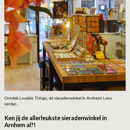
GOLD
SANJOYA
SER INTREPIDA | SS25
CADEAU MAN
BLOG
HORLOGE
GNOES
CADEAUTJES TOT € 50
SALE
YMALA
CADEAUTJES TOT € 100
REBEL & ROSE
CADEAUTJES VANAF € 100
SILK | SALE
JOSH
KARMA
Ontdek Lovable Things, dé sieradenwinkel in Arnhem! Lees
CAMPS & CAMPS
verder..
Ken jij de allerleukste sieradenwinkel in
BERNICE
Arnhem al?!