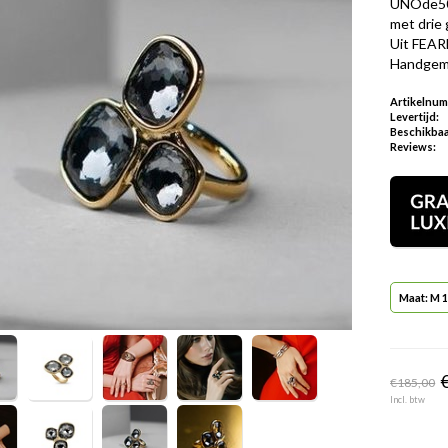
UNOde50 
met drie 
Uit FEAR
Handgemaa
Artikelnu
Levertijd:
Beschikbaa
Reviews:
Maat: M 
€185,00
Incl. btw