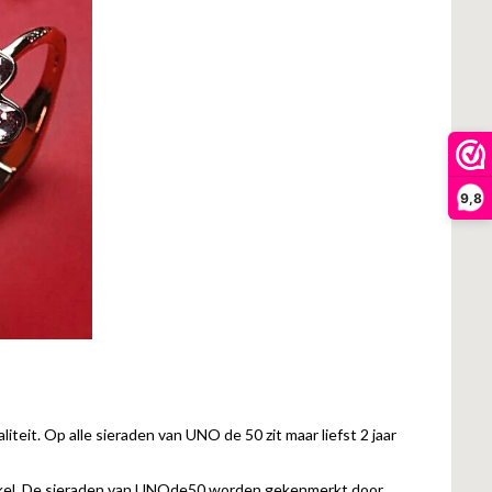
9,8
iteit. Op alle sieraden van UNO de 50 zit maar liefst 2 jaar
kel. De sieraden van UNOde50 worden gekenmerkt door