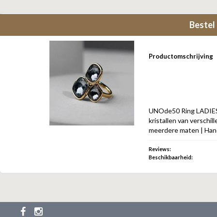
Bestel
Productomschrijving
UNOde50 Ring LADIES i
kristallen van verschi
meerdere maten | Handg
Reviews:
Beschikbaarheid: