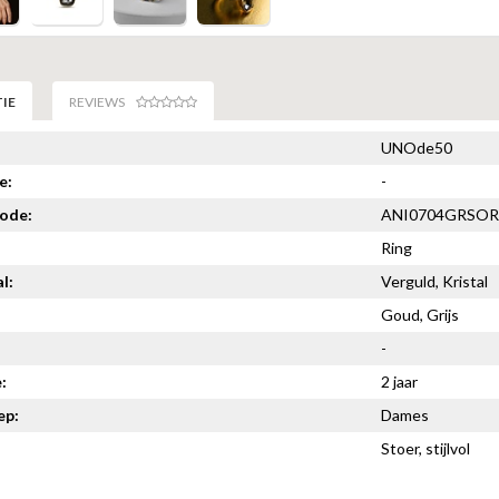
IE
REVIEWS
UNOde50
e:
-
code:
ANI0704GRSO
Ring
l:
Verguld, Kristal
Goud, Grijs
-
:
2 jaar
ep:
Dames
Stoer, stijlvol