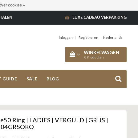
over cookies »
ETALEN
LUXE CADEAU VERPAKKING
Inloggen
|
Registreren
Nederlands
WINKELWAGEN
0
Producten
T GUIDE
SALE
BLOG
50 Ring | LADIES | VERGULD | GRIJS |
704GRSORO