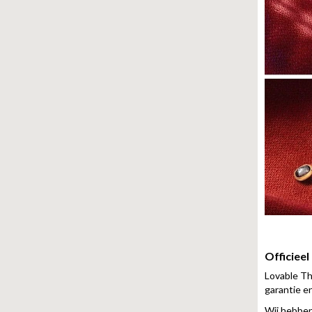
Officiee
Lovable Thi
garantie en 
Wij hebben