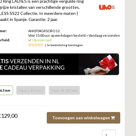
Ring LADIES is een prachtige vergulde ring
grijze kristallen van verschillende groottes.
LESS SS22 Collectie. In meerdere maten |
kt in Spanje. Garantie: 2 jaar.
mmer:
ANI0704GRSORO 12
Vóór 15.00 uur op werkdagen besteld = Vandaag verzonden
rheid:
Op voorraad
| Je beoordeling toevoegen
16.5 mm
Maat: L 17.5 mm
Maat: XL 18.5 mm
€129,00
Toevoegen aan winkelwagen