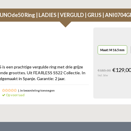
UNOde50 Ring | LADIES | VERGULD | GRIJS | ANI070
Maat: M 16.5 mm
s een prachtige vergulde ring met drie grijze
€129,0
€185,00
llende groottes. Uit FEARLESS SS22 Collectie. In
Incl. btw
emaakt in Spanje. Garantie: 2 jaar.
| Je beoordeling toevoegen
Op voorraad