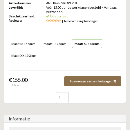
ZAG BIJOUX
Artikelnummer:
ANI0842NGRORO 18
Levertijd:
Vóór 15.00 uur op werkdagen besteld = Vandaag
verzonden
Beschikbaarheid:
Op voorraad
LILLY
Reviews:
| Je beoordeling toevoegen
KAPTEN & SON
Maat: M 16.5 mm
Maat: L 17.5 mm
Maat: XL 18.5 mm
Maat: XX 19.3 mm
€155,00 .
Toevoegen aan winkelwagen
Incl. btw
Informatie