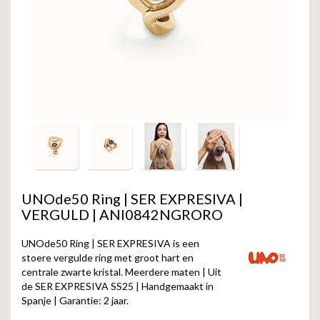
GOLD
SANJOYA
SER INTREPIDA | SS25
CADEAU MAN
BLOG
HORLOGE
GNOES
CADEAUTJES TOT € 50
SALE
YMALA
CADEAUTJES TOT € 100
REBEL & ROSE
CADEAUTJES VANAF € 100
SILK | SALE
JOSH
UNOde50 Ring | SER EXPRESIVA |
VERGULD | ANI0842NGRORO
KARMA
UNOde50 Ring | SER EXPRESIVA is een
CAMPS & CAMPS
stoere vergulde ring met groot hart en
centrale zwarte kristal. Meerdere maten | Uit
de SER EXPRESIVA SS25 | Handgemaakt in
BERNICE
Spanje | Garantie: 2 jaar.