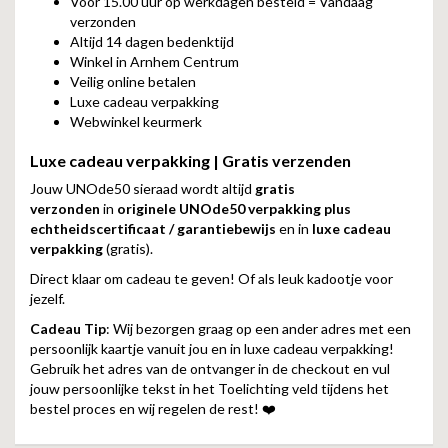
Vóór 15.00 uur op werkdagen besteld = Vandaag
verzonden
Altijd 14 dagen bedenktijd
Winkel in Arnhem Centrum
Veilig online betalen
Luxe cadeau verpakking
Webwinkel keurmerk
Luxe cadeau verpakking | Gratis verzenden
Jouw UNOde50 sieraad wordt altijd
gratis
verzonden
in
originele UNOde50 verpakking plus
echtheidscertificaat / garantiebewijs
en in
luxe cadeau
verpakking
(gratis).
Direct klaar om cadeau te geven! Of als leuk kadootje voor
jezelf.
Cadeau Tip
: Wij bezorgen graag op een ander adres met een
persoonlijk kaartje vanuit jou en in luxe cadeau verpakking!
Gebruik het adres van de ontvanger in de checkout en vul
jouw persoonlijke tekst in het Toelichting veld tijdens het
bestel proces en wij regelen de rest! ❤️