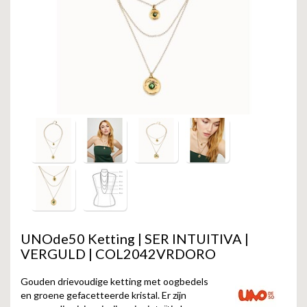
GOLD
SANJOYA
SER INTREPIDA | SS25
CADEAU MAN
BLOG
HORLOGE
GNOES
CADEAUTJES TOT € 50
SALE
YMALA
CADEAUTJES TOT € 100
REBEL & ROSE
CADEAUTJES VANAF € 100
SILK | SALE
JOSH
KARMA
UNOde50 Ketting | SER INTUITIVA |
CAMPS & CAMPS
VERGULD | COL2042VRDORO
BERNICE
Gouden drievoudige ketting met oogbedels
en groene gefacetteerde kristal. Er zijn