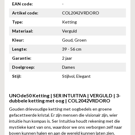
EAN code:
-
Artikel code:
COL2042VRDORO
Type:
Ketting
Materiaal:
Verguld
Kleur:
Goud, Groen
Lengte:
39 - 56 cm
Garantie:
2 jaar
Doelgroep:
Dames
Stijl:
Stijlvol, Elegant
UNOde50 Ketting | SER INTUITIVA | VERGULD | 3-
dubbele ketting met oog | COL2042VRDORO
Gouden drievoudige ketting met oogbedels en groene
gefacetteerde kristal. Er zijn mensen die visionair zijn, wier
intuïtie hun kompas is. Ser Intuitiva houdt rekening met die
mystieke kant van ons, waardoor we ons verborgen zelf naar
boven kunnen halen en aan de wereld kunnen laten zien.