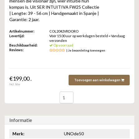
mensen die visionair zijn, wier intuïtie hun
ZAG BIJOUX
kompas is. Uit SER INTUITIVA FW25 Collectie
| Lengte: 39 - 56 cm | Handgemaakt in Spanje |
LILLY
Garantie: 2 jaar.
Artikelnummer:
COL2042VRDORO
KAPTEN & SON
Levertijd:
Vóór 15.00 uur op werkdagen besteld = Vandaag
verzonden
Beschikbaarheid:
Op voorraad
Reviews:
| Je beoordeling toevoegen
€199,00 .
Toevoegen aan winkelwagen
Incl. btw
Informatie
Merk:
UNOde50