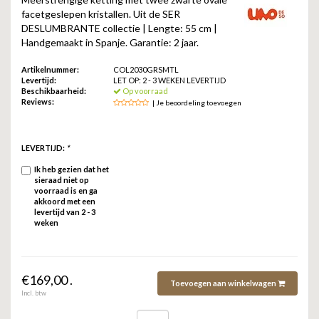
ZAG BIJOUX
facetgeslepen kristallen. Uit de SER
DESLUMBRANTE collectie | Lengte: 55 cm |
LILLY
Handgemaakt in Spanje. Garantie: 2 jaar.
Artikelnummer:
COL2030GRSMTL
KAPTEN & SON
Levertijd:
LET OP: 2 - 3 WEKEN LEVERTIJD
Beschikbaarheid:
Op voorraad
Reviews:
| Je beoordeling toevoegen
LEVERTIJD:
*
Ik heb gezien dat het
sieraad niet op
voorraad is en ga
akkoord met een
levertijd van 2 - 3
weken
€169,00 .
Toevoegen aan winkelwagen
Incl. btw