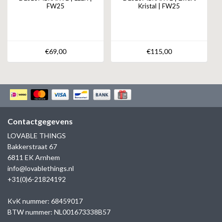
FW25
Kristal | FW25
€69,00
€115,00
Contactgegevens
LOVABLE THINGS
Bakkerstraat 67
6811 EK Arnhem
info@lovablethings.nl
+31(0)6-21824192
KvK nummer: 68459017
BTW nummer: NL001673338B57