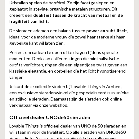
Kristallen spelen de hoofdrol. Ze zijn facetgeslepen en
geplaatst in stevige, organische metalen structuren. Dit
creëert een
dualiteit tussen de kracht van metaal en de
fragiliteit van licht.
De sieraden ademen een balans tussen
power en subtiliteit
,
ideaal voor de moderne vrouw die zowel haar sterke als haar
gevoelige kant wil laten zien.
Perfect om cadeau te doen of te dragen tijdens speciale
momenten. Denk aan collierkettingen die minimalistische
outfits verlichten, ringen die een eigentijdse twist geven aan
klassieke elegantie, en oorbellen die het licht hypnotiserend
vangen
Je kunt deze collectie vinden bij Lovable Things in Arnhem,
een exclusieve sieradenwinkel die gespecialiseerd is in unieke
en stijlvolle sieraden. Daarnaast zijn de sieraden ook online
verkrijgbaar via onze webshop.
Officieel dealer UNOde50 sieraden
Lovable Things is officieel dealer van UNO de 50 sieraden en
wij staan in voor de kwaliteit. Op alle sieraden van UNOde50
zit maar liefst 2 jaar garantie en zijn nikkel- en allergievrij.