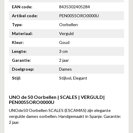
EAN code:
8435302405284
Artikel code:
PEN0055ORO0000U
Type:
Oorbellen
Materiaal:
Verguld
Kleur:
Goud
Lengte:
3 cm
Garantie:
2 jaar
Doelgroep:
Dames
Stijl:
Stijlvol, Elegant
UNO de 50 Oorbellen | SCALES | VERGULD|
PEN0055ORO0000U
UNOde50 Oorbellen SCALES (ESCAMAS) zijn elegante
vergulde dames oorbellen. Handgemaakt in Spanje. Garantie:
2 jaar.