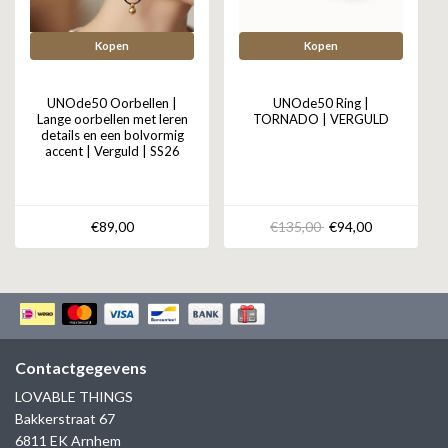
Kopen
Kopen
UNOde50 Oorbellen |
UNOde50 Ring |
Lange oorbellen met leren
TORNADO | VERGULD
details en een bolvormig
accent | Verguld | SS26
€89,00
€135,00
€94,00
Contactgegevens
LOVABLE THINGS
Bakkerstraat 67
6811 EK Arnhem