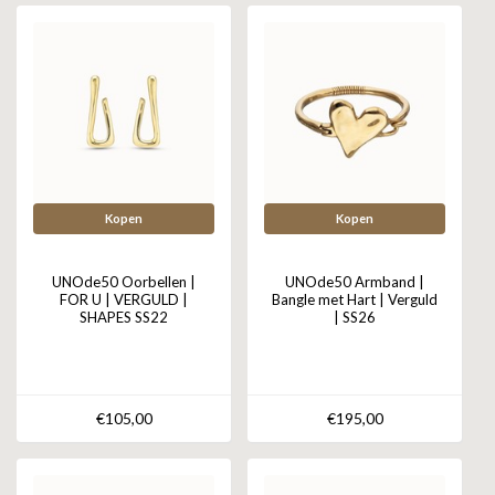
Kopen
Kopen
UNOde50 Oorbellen |
UNOde50 Armband |
FOR U | VERGULD |
Bangle met Hart | Verguld
SHAPES SS22
| SS26
€105,00
€195,00