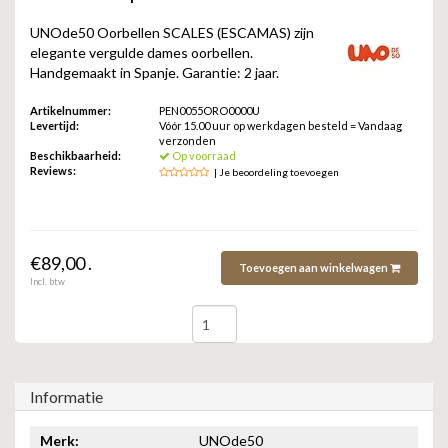
ZAG BIJOUX
UNOde50 Oorbellen SCALES (ESCAMAS) zijn
elegante vergulde dames oorbellen.
LILLY
Handgemaakt in Spanje. Garantie: 2 jaar.
KAPTEN & SON
Artikelnummer:
PEN0055ORO0000U
Levertijd:
Vóór 15.00 uur op werkdagen besteld = Vandaag
verzonden
Beschikbaarheid:
Op voorraad
Reviews:
| Je beoordeling toevoegen
€89,00 .
Toevoegen aan winkelwagen
Incl. btw
Informatie
Merk:
UNOde50