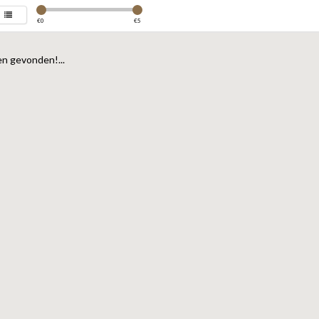
€
0
€
5
n gevonden!...