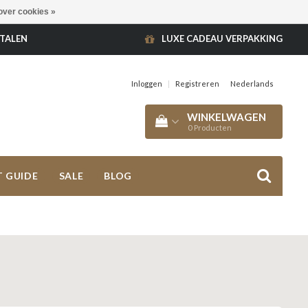
over cookies »
ETALEN
LUXE CADEAU VERPAKKING
Inloggen
|
Registreren
Nederlands
WINKELWAGEN
0
Producten
T GUIDE
SALE
BLOG