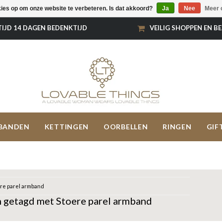
kies op om onze website te verbeteren. Is dat akkoord?
Ja
Nee
Meer 
TIJD 14 DAGEN BEDENKTIJD
VEILIG SHOPPEN EN B
BANDEN
KETTINGEN
OORBELLEN
RINGEN
GIF
re parel armband
 getagd met Stoere parel armband