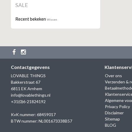
SALE
Recent bekeken
Wissen
Contactgegevens
Klantenserv
LOVABLE THINGS
Over ons
Verzenden & r
Bakkerstraat 67
Betaalmethod
6811 EK Arnhem
Klantenservic
info@lovablethings.nl
Algemene voo
+31(0)6-21824192
Privacy Policy
Disclaimer
KvK nummer: 68459017
Sitemap
BTW nummer: NL001673338B57
BLOG