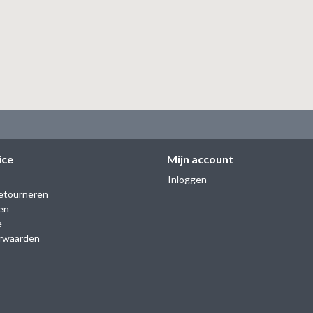
ice
Mijn account
Inloggen
etourneren
en
e
rwaarden