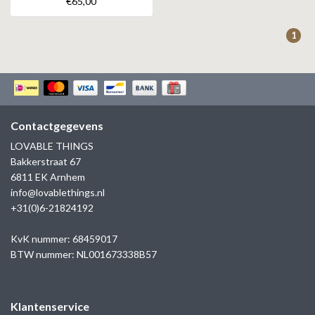
€65,00
ZAG BIJOUX
1
LILLY
KAPTEN & SON
Contactgegevens
LOVABLE THINGS
Bakkerstraat 67
6811 EK Arnhem
info@lovablethings.nl
+31(0)6-21824192
KvK nummer: 68459017
BTW nummer: NL001673338B57
Klantenservice