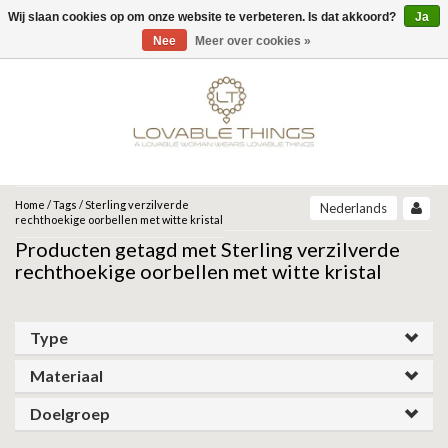
Wij slaan cookies op om onze website te verbeteren. Is dat akkoord?
Ja
Menu
Nee
Meer over cookies »
MERKEN
UNOde50
UNOde50
NEW IN
JEH JEWELS
SIERADEN
COLLECTIONS
ZINZI
ARMBANDEN
Home
/
Tags
/
Sterling verzilverde
Nederlands
ARCADIA | SS26
rechthoekige oorbellen met witte kristal
CORE | SS26
Producten getagd met Sterling verzilverde
ARMBAND
KETTINGEN
MIAB
GRAVITY | SS26
rechthoekige oorbellen met witte kristal
BEAT | SS26
OORBELLEN
RING
ROOTS | SS26
SPARKLING JEWELS
SER DESLUMBRANTE | FW25
Type
SER INSEPARABLE | FW25
RINGEN
OORBELLEN
ANIA HAIE
SER INVENCIBLE| FW25
Materiaal
SER MAJESTUOSA | FW25
GIFT GUIDE
KETTING
SER ORIGINAL | SS25
GATZ
Doelgroep
SER CAMALEONICA | SS25
CADEAU VROUW
SALE
SER EXPRESIVA | SS25