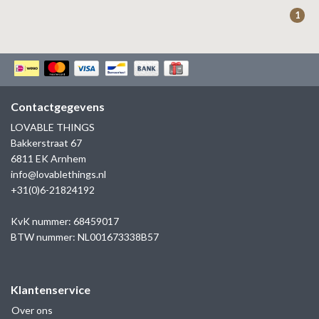
ZAG BIJOUX
1
LILLY
KAPTEN & SON
Contactgegevens
LOVABLE THINGS
Bakkerstraat 67
6811 EK Arnhem
info@lovablethings.nl
+31(0)6-21824192
KvK nummer: 68459017
BTW nummer: NL001673338B57
Klantenservice
Over ons