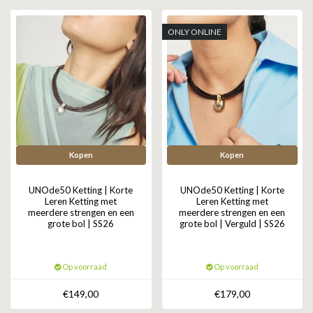
GOLD
SANJOYA
SER INTREPIDA | SS25
CADEAU MAN
BLOG
ONLY ONLINE
HORLOGE
GNOES
CADEAUTJES TOT € 50
SALE
YMALA
CADEAUTJES TOT € 100
REBEL & ROSE
CADEAUTJES VANAF € 100
SILK | SALE
Kopen
Kopen
JOSH
UNOde50 Ketting | Korte
UNOde50 Ketting | Korte
Leren Ketting met
Leren Ketting met
meerdere strengen en een
meerdere strengen en een
KARMA
grote bol | SS26
grote bol | Verguld | SS26
CAMPS & CAMPS
Op voorraad
Op voorraad
BERNICE
€149,00
€179,00