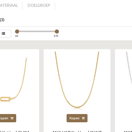
ATERIAAL
DOELGROEP
(3)
€
0
€
70
Kopen
Kopen