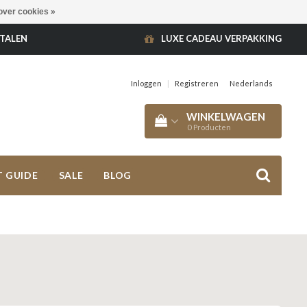
over cookies »
ETALEN
LUXE CADEAU VERPAKKING
Inloggen
|
Registreren
Nederlands
WINKELWAGEN
0
Producten
T GUIDE
SALE
BLOG