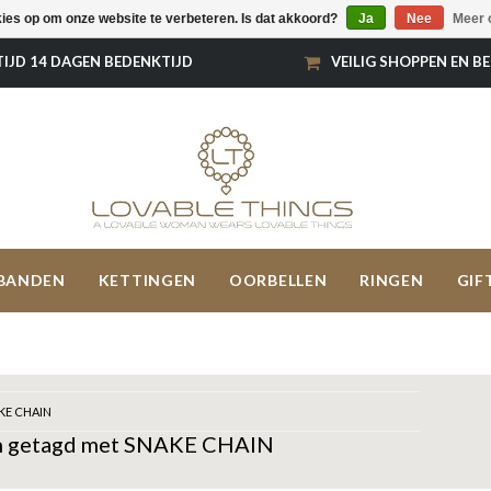
kies op om onze website te verbeteren. Is dat akkoord?
Ja
Nee
Meer 
TIJD 14 DAGEN BEDENKTIJD
VEILIG SHOPPEN EN B
BANDEN
KETTINGEN
OORBELLEN
RINGEN
GIF
KE CHAIN
n getagd met SNAKE CHAIN