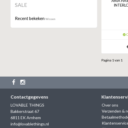
ANIA HAI
SALE
INTERL
Recent bekeken
Wissen
O
Pagina 1 van 1
Contactgegevens
Klantenserv
LOVABLE THINGS
Over ons
Verzenden & r
Bakkerstraat 67
Betaalmethod
6811 EK Arnhem
Klantenservic
info@lovablethings.nl