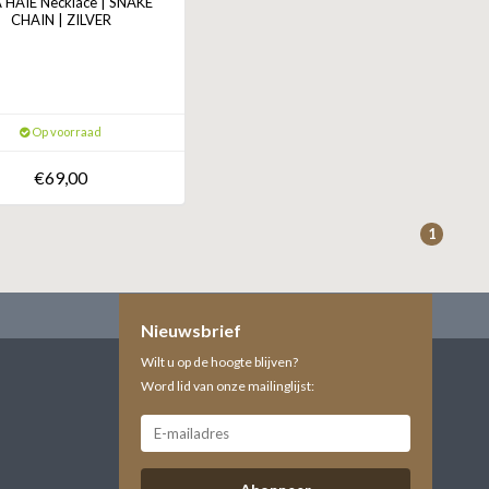
 HAIE Necklace | SNAKE
CHAIN | ZILVER
Op voorraad
€69,00
1
Nieuwsbrief
Wilt u op de hoogte blijven?
Word lid van onze mailinglijst: