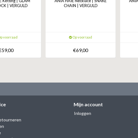
E Ketting | GLAM
ANIA HAIE Necklace | SNAKE
ANIA
OCK | VERGULD
CHAIN | VERGULD
p voorraad
Op voorraad
€59,00
€69,00
ice
Mijn account
Inloggen
etourneren
en
e