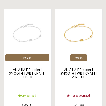
GOLD
SANJOYA
SER INTREPIDA | SS25
CADEAU MAN
BLOG
HORLOGE
GNOES
CADEAUTJES TOT € 50
SALE
YMALA
CADEAUTJES TOT € 100
REBEL & ROSE
CADEAUTJES VANAF € 100
SILK | SALE
Kopen
Kopen
JOSH
ANIA HAIE Bracelet |
ANIA HAIE Bracelet |
KARMA
SMOOTH TWIST CHAIN |
SMOOTH TWIST CHAIN |
ZILVER
VERGULD
CAMPS & CAMPS
Op voorraad
Niet op voorraad
BERNICE
€35,00
€35,00