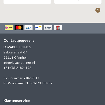
ZAG BIJOUX
1
LILLY
KAPTEN & SON
Contactgegevens
LOVABLE THINGS
Bakkerstraat 67
6811 EK Arnhem
info@lovablethings.nl
+31(0)6-21824192
KvK nummer: 68459017
BTW nummer: NL001673338B57
Klantenservice