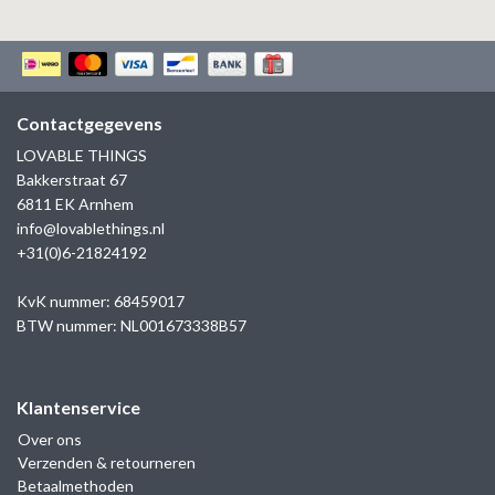
ZAG BIJOUX
LILLY
KAPTEN & SON
Contactgegevens
LOVABLE THINGS
Bakkerstraat 67
6811 EK Arnhem
info@lovablethings.nl
+31(0)6-21824192
KvK nummer: 68459017
BTW nummer: NL001673338B57
Klantenservice
Over ons
Verzenden & retourneren
Betaalmethoden