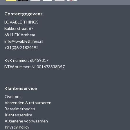
GOLD
SANJOYA
SER INTREPIDA | SS25
CADEAU MAN
BLOG
Contactgegevens
HORLOGE
GNOES
LOVABLE THINGS
CADEAUTJES TOT € 50
Bakkerstraat 67
SALE
YMALA
6811 EK Arnhem
CADEAUTJES TOT € 100
info@lovablethings.nl
REBEL & ROSE
+31(0)6-21824192
CADEAUTJES VANAF € 100
SILK | SALE
KvK nummer: 68459017
BTW nummer: NL001673338B57
JOSH
Klantenservice
KARMA
Over ons
Verzenden & retourneren
CAMPS & CAMPS
Betaalmethoden
Klantenservice
BERNICE
Algemene voorwaarden
Privacy Policy