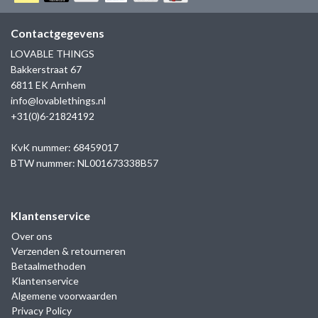
GOLD
SANJOYA
SER INTREPIDA | SS25
CADEAU MAN
BLOG
Contactgegevens
HORLOGE
GNOES
LOVABLE THINGS
CADEAUTJES TOT € 50
Bakkerstraat 67
SALE
YMALA
6811 EK Arnhem
CADEAUTJES TOT € 100
info@lovablethings.nl
REBEL & ROSE
+31(0)6-21824192
CADEAUTJES VANAF € 100
SILK | SALE
KvK nummer: 68459017
BTW nummer: NL001673338B57
JOSH
Klantenservice
KARMA
Over ons
Verzenden & retourneren
CAMPS & CAMPS
Betaalmethoden
Klantenservice
BERNICE
Algemene voorwaarden
Privacy Policy