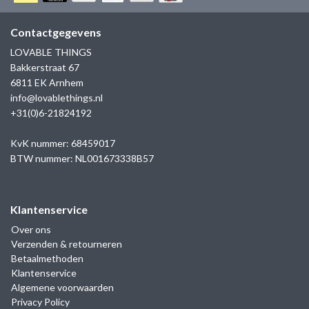
GOLD
SANJOYA
SER INTREPIDA | SS25
CADEAU MAN
BLOG
Contactgegevens
HORLOGE
GNOES
LOVABLE THINGS
CADEAUTJES TOT € 50
Bakkerstraat 67
SALE
YMALA
6811 EK Arnhem
CADEAUTJES TOT € 100
info@lovablethings.nl
REBEL & ROSE
+31(0)6-21824192
CADEAUTJES VANAF € 100
SILK | SALE
KvK nummer: 68459017
BTW nummer: NL001673338B57
JOSH
Klantenservice
KARMA
Over ons
Verzenden & retourneren
CAMPS & CAMPS
Betaalmethoden
Klantenservice
BERNICE
Algemene voorwaarden
Privacy Policy