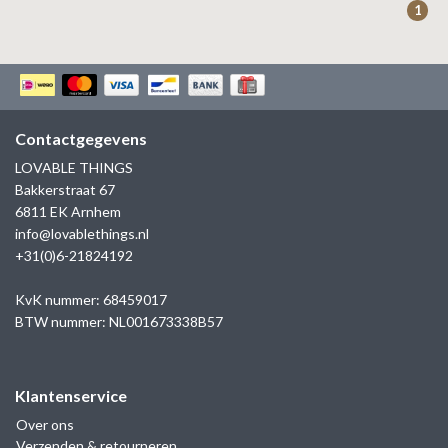
1
Contactgegevens
LOVABLE THINGS
Bakkerstraat 67
6811 EK Arnhem
info@lovablethings.nl
+31(0)6-21824192
KvK nummer: 68459017
BTW nummer: NL001673338B57
Klantenservice
Over ons
Verzenden & retourneren