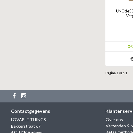
UNOde50 R
Ver
O
€
Pagina 1 van 1
Contactgegevens
Klantenserv
LOVABLE THINGS
Over ons
Verzenden & r
Bakkerstraat 67
Betaalmethod
6811 EK Arnhem