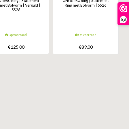
de50 Ring | Statement
UNOde50 Ring | Statement
 met Bolvorm | Verguld |
Ring met Bolvorm | SS26
SS26
9,8
Op voorraad
Op voorraad
€125,00
€89,00