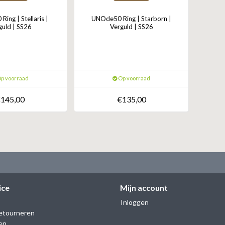
ing | Stellaris |
UNOde50 Ring | Starborn |
guld | SS26
Verguld | SS26
p voorraad
Op voorraad
145,00
€135,00
ice
Mijn account
Inloggen
etourneren
en