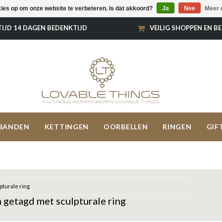
kies op om onze website te verbeteren. Is dat akkoord?
Ja
Nee
Meer 
TIJD 14 DAGEN BEDENKTIJD
VEILIG SHOPPEN EN B
BANDEN
KETTINGEN
OORBELLEN
RINGEN
GIF
pturale ring
 getagd met sculpturale ring