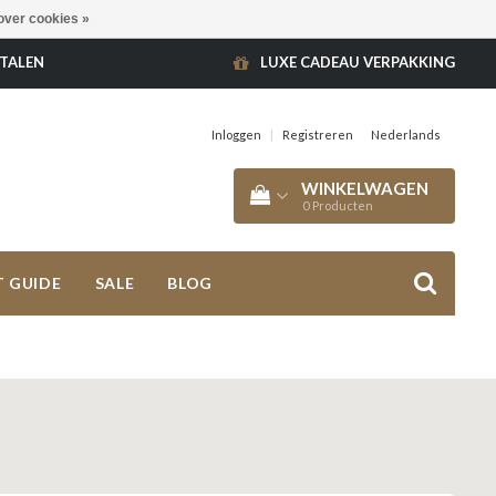
over cookies »
ETALEN
LUXE CADEAU VERPAKKING
Inloggen
|
Registreren
Nederlands
WINKELWAGEN
0
Producten
T GUIDE
SALE
BLOG