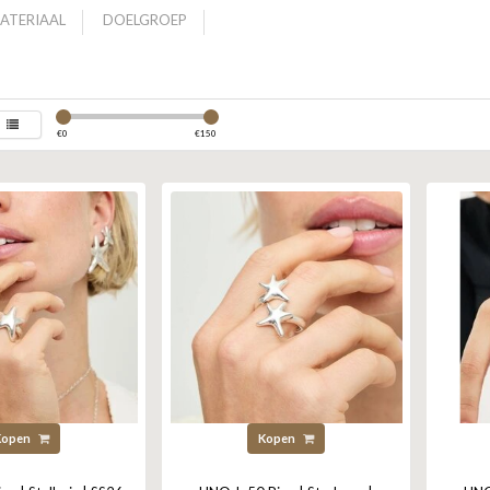
ATERIAAL
DOELGROEP
€
0
€
150
Kopen
Kopen