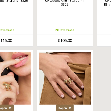
 | Stellaris | SS26
UNOde50 Ring | Starborn |
UNO
SS26
Ring
p voorraad
Op voorraad
115,00
€105,00
Kopen
Kopen