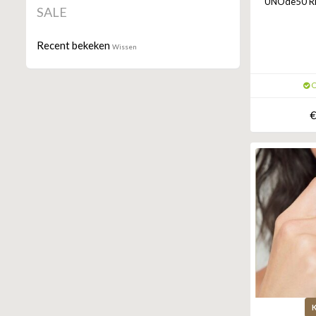
UNOde50 Ring
SALE
Recent bekeken
Wissen
O
€