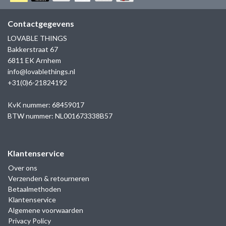
GOLD
SANJOYA
SER INTREPIDA | SS25
CADEAU MAN
BLOG
Contactgegevens
HORLOGE
GNOES
LOVABLE THINGS
CADEAUTJES TOT € 50
Bakkerstraat 67
SALE
YMALA
6811 EK Arnhem
CADEAUTJES TOT € 100
info@lovablethings.nl
REBEL & ROSE
+31(0)6-21824192
CADEAUTJES VANAF € 100
SILK | SALE
KvK nummer: 68459017
BTW nummer: NL001673338B57
JOSH
Klantenservice
KARMA
Over ons
Verzenden & retourneren
CAMPS & CAMPS
Betaalmethoden
Klantenservice
BERNICE
Algemene voorwaarden
Privacy Policy