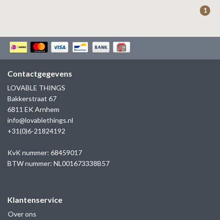
ZAG BIJOUX
1
LILLY
KAPTEN & SON
Contactgegevens
LOVABLE THINGS
Bakkerstraat 67
6811 EK Arnhem
info@lovablethings.nl
+31(0)6-21824192
KvK nummer: 68459017
BTW nummer: NL001673338B57
Klantenservice
Over ons