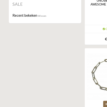
UNOde
SALE
AWESOME |
Recent bekeken
Wissen
O
€