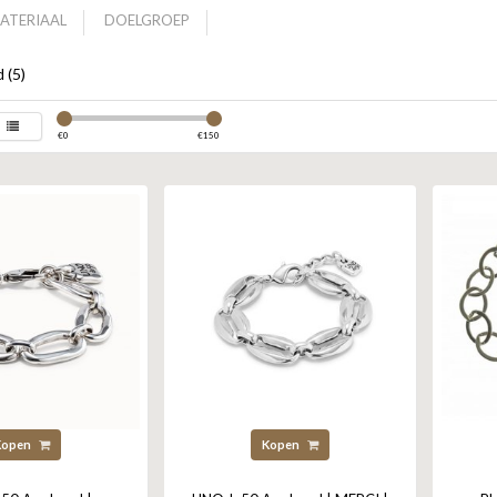
ATERIAAL
DOELGROEP
 (5)
€
0
€
150
Kopen
Kopen