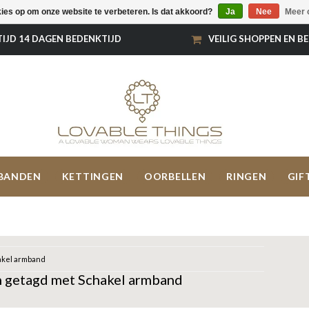
kies op om onze website te verbeteren. Is dat akkoord?
Ja
Nee
Meer 
TIJD 14 DAGEN BEDENKTIJD
VEILIG SHOPPEN EN B
BANDEN
KETTINGEN
OORBELLEN
RINGEN
GIF
akel armband
 getagd met Schakel armband