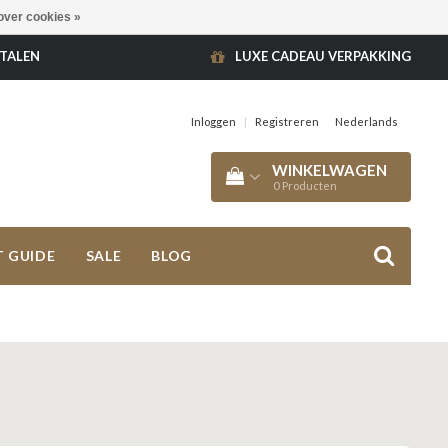
over cookies »
ETALEN
LUXE CADEAU VERPAKKING
Inloggen
|
Registreren
Nederlands
WINKELWAGEN
0
Producten
T GUIDE
SALE
BLOG