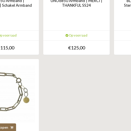
50 Armband |
UNOde50 Armband | MERCI |
BL
 Schakel Armband
THANKFUL SS24
Ster
p voorraad
Op voorraad
115,00
€125,00
Kopen