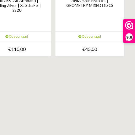
INCKSTAR Armband |
ANIA HAIE Bracelet |
ling Zilver | XL Schakel |
GEOMETRY MIXED DISCS
SS20
Op voorraad
Op voorraad
9,8
€110,00
€45,00