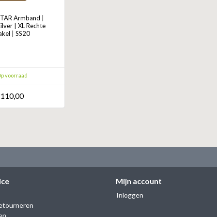
TAR Armband |
Zilver | XL Rechte
akel | SS20
p voorraad
110,00
ice
Mijn account
Inloggen
etourneren
en