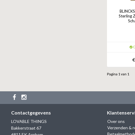
BLINCKS
Sterling 
Sch
O
€
Pagina 1 van 1
Contactgegevens
Klantenserv
LOVABLE THINGS
Over ons
Verzenden & r
Bakkerstraat 67
Betaalmethod
6811 EK Arnhem