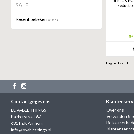
REBEL & RO
SALE
Seductio
Recent bekeken
Wissen
O
Pagina 1 van 1
Contactgegevens
Klantenserv
LOVABLE THINGS
Over ons
Verzenden & r
Bakkerstraat 67
Betaalmethod
6811 EK Arnhem
Klantenservic
info@lovablethings.nl