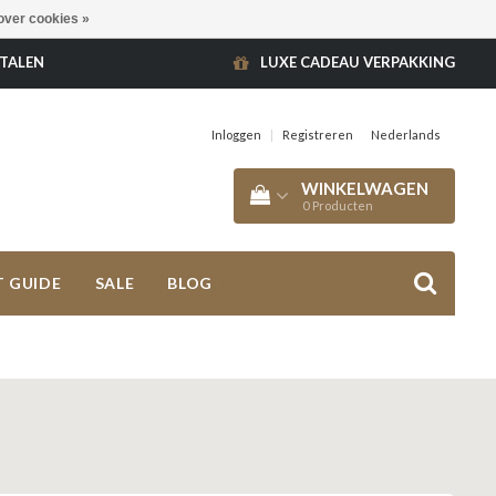
over cookies »
ETALEN
LUXE CADEAU VERPAKKING
Inloggen
|
Registreren
Nederlands
WINKELWAGEN
0
Producten
T GUIDE
SALE
BLOG