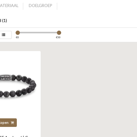
ATERIAAL
DOELGROEP
 (1)
€
0
€
50
Kopen