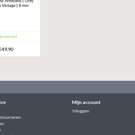
SE Armband | Grey
n Vintage | 8 mm
p voorraad
€49,90
ice
Mijn account
Inloggen
etourneren
en
e