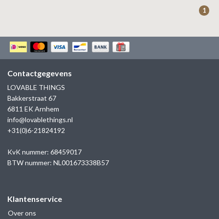
ZAG BIJOUX
1
LILLY
KAPTEN & SON
Contactgegevens
LOVABLE THINGS
Bakkerstraat 67
6811 EK Arnhem
info@lovablethings.nl
+31(0)6-21824192
KvK nummer: 68459017
BTW nummer: NL001673338B57
Klantenservice
Over ons