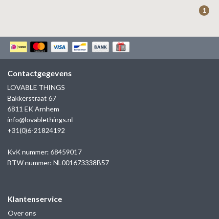
ZAG BIJOUX
1
LILLY
KAPTEN & SON
Contactgegevens
LOVABLE THINGS
Bakkerstraat 67
6811 EK Arnhem
info@lovablethings.nl
+31(0)6-21824192
KvK nummer: 68459017
BTW nummer: NL001673338B57
Klantenservice
Over ons