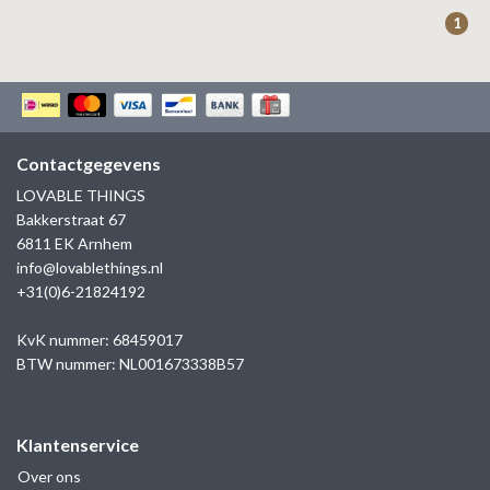
ZAG BIJOUX
1
LILLY
KAPTEN & SON
Contactgegevens
LOVABLE THINGS
Bakkerstraat 67
6811 EK Arnhem
info@lovablethings.nl
+31(0)6-21824192
KvK nummer: 68459017
BTW nummer: NL001673338B57
Klantenservice
Over ons