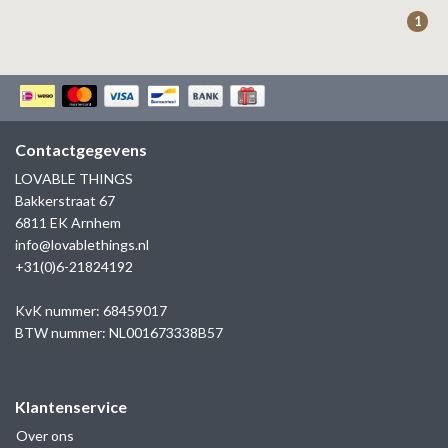
ZAG BIJOUX
1
LILLY
KAPTEN & SON
Contactgegevens
LOVABLE THINGS
Bakkerstraat 67
6811 EK Arnhem
info@lovablethings.nl
+31(0)6-21824192
KvK nummer: 68459017
BTW nummer: NL001673338B57
Klantenservice
Over ons