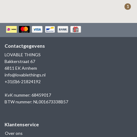
ZAG BIJOUX
1
LILLY
KAPTEN & SON
Contactgegevens
LOVABLE THINGS
Bakkerstraat 67
6811 EK Arnhem
info@lovablethings.nl
+31(0)6-21824192
KvK nummer: 68459017
BTW nummer: NL001673338B57
Klantenservice
Over ons