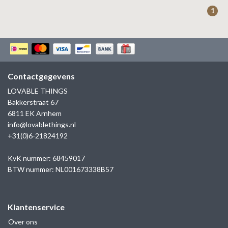
ZAG BIJOUX
1
LILLY
KAPTEN & SON
Contactgegevens
LOVABLE THINGS
Bakkerstraat 67
6811 EK Arnhem
info@lovablethings.nl
+31(0)6-21824192
KvK nummer: 68459017
BTW nummer: NL001673338B57
Klantenservice
Over ons