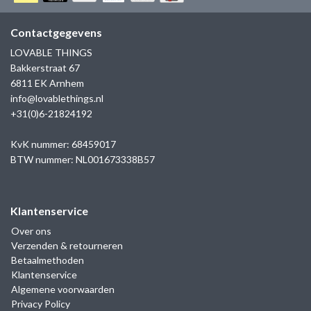
GOLD
SANJOYA
SER INTREPIDA | SS25
CADEAU MAN
BLOG
Contactgegevens
HORLOGE
GNOES
LOVABLE THINGS
CADEAUTJES TOT € 50
Bakkerstraat 67
SALE
YMALA
6811 EK Arnhem
CADEAUTJES TOT € 100
info@lovablethings.nl
REBEL & ROSE
+31(0)6-21824192
CADEAUTJES VANAF € 100
SILK | SALE
KvK nummer: 68459017
BTW nummer: NL001673338B57
JOSH
Klantenservice
KARMA
Over ons
Verzenden & retourneren
CAMPS & CAMPS
Betaalmethoden
Klantenservice
BERNICE
Algemene voorwaarden
Privacy Policy