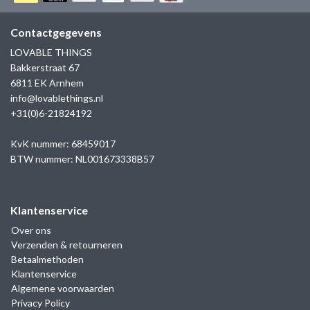
GOLD
SANJOYA
SER INTREPIDA | SS25
CADEAU MAN
BLOG
Contactgegevens
HORLOGE
GNOES
LOVABLE THINGS
CADEAUTJES TOT € 50
Bakkerstraat 67
SALE
YMALA
6811 EK Arnhem
CADEAUTJES TOT € 100
info@lovablethings.nl
REBEL & ROSE
+31(0)6-21824192
CADEAUTJES VANAF € 100
SILK | SALE
KvK nummer: 68459017
BTW nummer: NL001673338B57
JOSH
Klantenservice
KARMA
Over ons
Verzenden & retourneren
CAMPS & CAMPS
Betaalmethoden
Klantenservice
BERNICE
Algemene voorwaarden
Privacy Policy