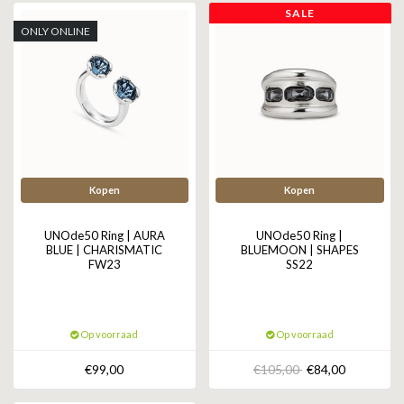
SALE
ONLY ONLINE
Kopen
Kopen
UNOde50 Ring | AURA
UNOde50 Ring |
BLUE | CHARISMATIC
BLUEMOON | SHAPES
FW23
SS22
Op voorraad
Op voorraad
€99,00
€105,00
€84,00