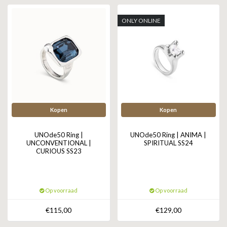
ZAG BIJOUX
ONLY ONLINE
LILLY
KAPTEN & SON
Kopen
Kopen
UNOde50 Ring |
UNOde50 Ring | ANIMA |
UNCONVENTIONAL |
SPIRITUAL SS24
CURIOUS SS23
Op voorraad
Op voorraad
€115,00
€129,00