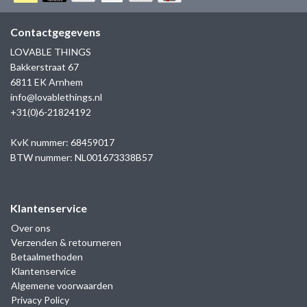
GOLD
SANJOYA
SER INTREPIDA | SS25
CADEAU MAN
BLOG
Contactgegevens
HORLOGE
GNOES
LOVABLE THINGS
CADEAUTJES TOT € 50
Bakkerstraat 67
SALE
YMALA
6811 EK Arnhem
CADEAUTJES TOT € 100
info@lovablethings.nl
REBEL & ROSE
+31(0)6-21824192
CADEAUTJES VANAF € 100
SILK | SALE
KvK nummer: 68459017
BTW nummer: NL001673338B57
JOSH
Klantenservice
KARMA
Over ons
Verzenden & retourneren
CAMPS & CAMPS
Betaalmethoden
Klantenservice
BERNICE
Algemene voorwaarden
Privacy Policy