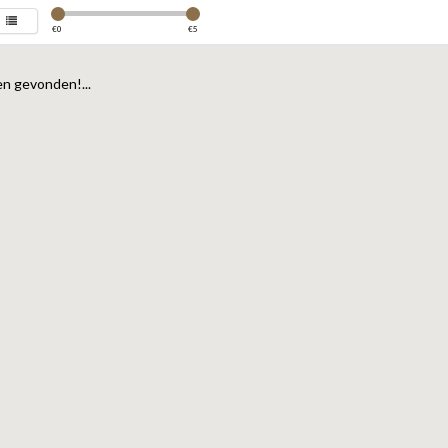
€
0
€
5
n gevonden!...