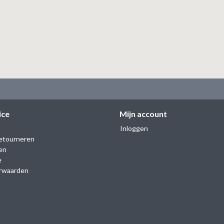
ice
Mijn account
Inloggen
etourneren
en
e
rwaarden