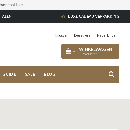
over cookies »
ETALEN
LUXE CADEAU VERPAKKING
Inloggen
|
Registreren
Nederlands
WINKELWAGEN
0
Producten
T GUIDE
SALE
BLOG