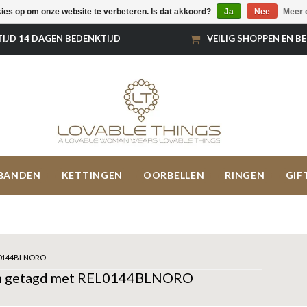
kies op om onze website te verbeteren. Is dat akkoord?
Ja
Nee
Meer 
TIJD 14 DAGEN BEDENKTIJD
VEILIG SHOPPEN EN B
BANDEN
KETTINGEN
OORBELLEN
RINGEN
GIF
0144BLNORO
n getagd met REL0144BLNORO