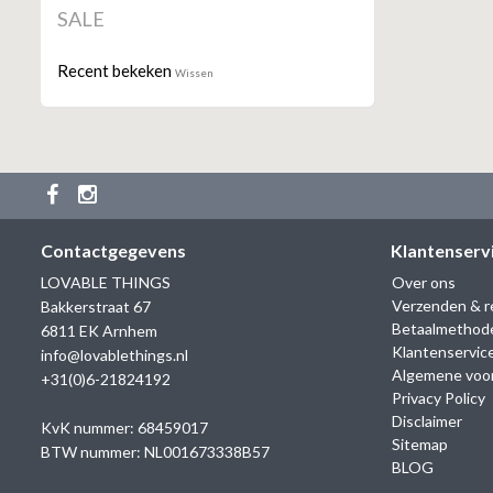
SALE
Recent bekeken
Wissen
Contactgegevens
Klantenserv
LOVABLE THINGS
Over ons
Verzenden & r
Bakkerstraat 67
Betaalmethod
6811 EK Arnhem
Klantenservic
info@lovablethings.nl
Algemene voo
+31(0)6-21824192
Privacy Policy
Disclaimer
KvK nummer: 68459017
Sitemap
BTW nummer: NL001673338B57
BLOG