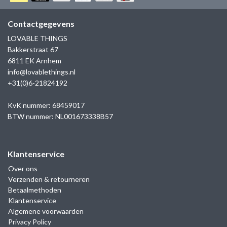
GOLD
SANJOYA
SER INTREPIDA | SS25
CADEAU MAN
BLOG
Contactgegevens
HORLOGE
GNOES
LOVABLE THINGS
CADEAUTJES TOT € 50
Bakkerstraat 67
SALE
YMALA
6811 EK Arnhem
CADEAUTJES TOT € 100
info@lovablethings.nl
REBEL & ROSE
+31(0)6-21824192
CADEAUTJES VANAF € 100
SILK | SALE
KvK nummer: 68459017
BTW nummer: NL001673338B57
JOSH
Klantenservice
KARMA
Over ons
Verzenden & retourneren
CAMPS & CAMPS
Betaalmethoden
Klantenservice
BERNICE
Algemene voorwaarden
Privacy Policy