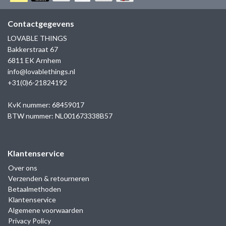
GOLD
SANJOYA
SER INTREPIDA | SS25
CADEAU MAN
BLOG
Contactgegevens
HORLOGE
GNOES
LOVABLE THINGS
CADEAUTJES TOT € 50
Bakkerstraat 67
SALE
YMALA
6811 EK Arnhem
CADEAUTJES TOT € 100
info@lovablethings.nl
REBEL & ROSE
+31(0)6-21824192
CADEAUTJES VANAF € 100
SILK | SALE
KvK nummer: 68459017
BTW nummer: NL001673338B57
JOSH
Klantenservice
KARMA
Over ons
Verzenden & retourneren
CAMPS & CAMPS
Betaalmethoden
Klantenservice
BERNICE
Algemene voorwaarden
Privacy Policy