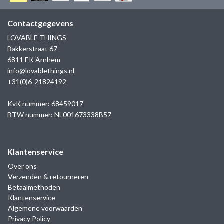
GOLD
SANJOYA
SER INTREPIDA | SS25
CADEAU MAN
BLOG
Contactgegevens
HORLOGE
GNOES
LOVABLE THINGS
CADEAUTJES TOT € 50
Bakkerstraat 67
SALE
YMALA
6811 EK Arnhem
CADEAUTJES TOT € 100
info@lovablethings.nl
REBEL & ROSE
+31(0)6-21824192
CADEAUTJES VANAF € 100
SILK | SALE
KvK nummer: 68459017
BTW nummer: NL001673338B57
JOSH
Klantenservice
KARMA
Over ons
Verzenden & retourneren
CAMPS & CAMPS
Betaalmethoden
Klantenservice
BERNICE
Algemene voorwaarden
Privacy Policy