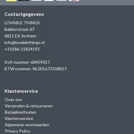
GOLD
SANJOYA
SER INTREPIDA | SS25
CADEAU MAN
BLOG
Contactgegevens
HORLOGE
GNOES
LOVABLE THINGS
CADEAUTJES TOT € 50
Bakkerstraat 67
SALE
YMALA
6811 EK Arnhem
CADEAUTJES TOT € 100
info@lovablethings.nl
REBEL & ROSE
+31(0)6-21824192
CADEAUTJES VANAF € 100
SILK | SALE
KvK nummer: 68459017
BTW nummer: NL001673338B57
JOSH
Klantenservice
KARMA
Over ons
Verzenden & retourneren
CAMPS & CAMPS
Betaalmethoden
Klantenservice
BERNICE
Algemene voorwaarden
Privacy Policy