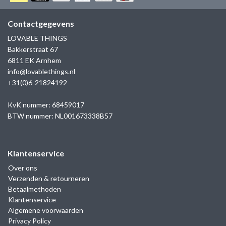
GOLD
SANJOYA
SER INTREPIDA | SS25
CADEAU MAN
BLOG
Contactgegevens
HORLOGE
GNOES
LOVABLE THINGS
CADEAUTJES TOT € 50
Bakkerstraat 67
SALE
YMALA
6811 EK Arnhem
CADEAUTJES TOT € 100
info@lovablethings.nl
REBEL & ROSE
+31(0)6-21824192
CADEAUTJES VANAF € 100
SILK | SALE
KvK nummer: 68459017
BTW nummer: NL001673338B57
JOSH
Klantenservice
KARMA
Over ons
Verzenden & retourneren
CAMPS & CAMPS
Betaalmethoden
Klantenservice
BERNICE
Algemene voorwaarden
Privacy Policy