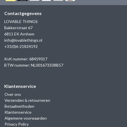
GOLD
SANJOYA
SER INTREPIDA | SS25
CADEAU MAN
BLOG
Contactgegevens
HORLOGE
GNOES
LOVABLE THINGS
CADEAUTJES TOT € 50
Bakkerstraat 67
SALE
YMALA
6811 EK Arnhem
CADEAUTJES TOT € 100
info@lovablethings.nl
REBEL & ROSE
+31(0)6-21824192
CADEAUTJES VANAF € 100
SILK | SALE
KvK nummer: 68459017
BTW nummer: NL001673338B57
JOSH
Klantenservice
KARMA
Over ons
Verzenden & retourneren
CAMPS & CAMPS
Betaalmethoden
Klantenservice
BERNICE
Algemene voorwaarden
Privacy Policy