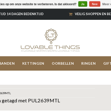
kies op om onze website te verbeteren. Is dat akkoord?
Ja
Nee
Meer 
TIJD 14 DAGEN BEDENKTIJD
VEILIG SHOPPEN EN B
BANDEN
KETTINGEN
OORBELLEN
RINGEN
GIF
2639MTL
n getagd met PUL2639MTL