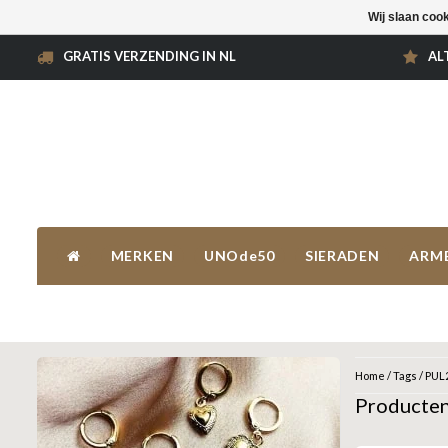
Wij slaan coo
GRATIS VERZENDING IN NL
AL
MERKEN
UNOde50
SIERADEN
ARM
Home
/
Tags
/
PUL
Producte