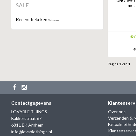
UNOde50 A
SALE
met 
Recent bekeken
Wissen
O
€
Pagina 1 van 1
Contactgegevens
Klantenserv
LOVABLE THINGS
Over ons
Verzenden & r
Bakkerstraat 67
Betaalmethod
6811 EK Arnhem
Klantenservic
info@lovablethings.nl