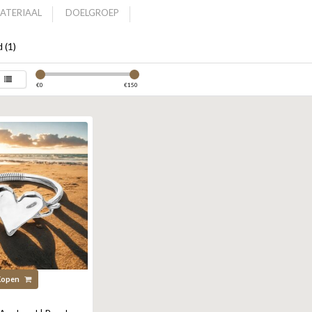
ATERIAAL
DOELGROEP
 (1)
€
0
€
150
Kopen