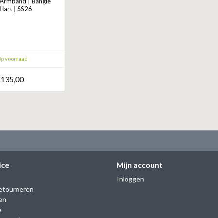
rmband | Bangle
Hart | SS26
p voorraad
135,00
ice
Mijn account
Inloggen
etourneren
en
e