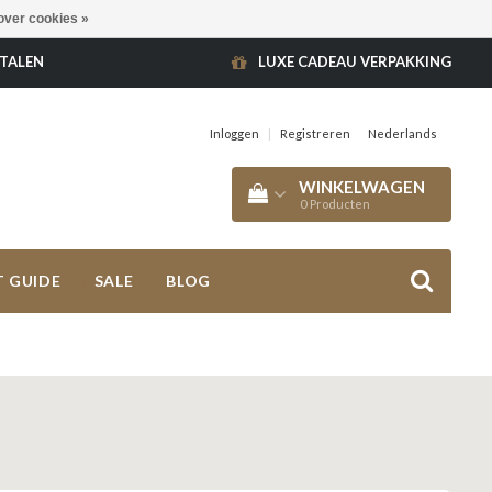
over cookies »
ETALEN
LUXE CADEAU VERPAKKING
Inloggen
|
Registreren
Nederlands
WINKELWAGEN
0
Producten
T GUIDE
SALE
BLOG