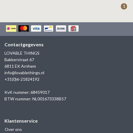
ZAG BIJOUX
1
LILLY
KAPTEN & SON
Contactgegevens
LOVABLE THINGS
Bakkerstraat 67
6811 EK Arnhem
info@lovablethings.nl
+31(0)6-21824192
KvK nummer: 68459017
BTW nummer: NL001673338B57
Klantenservice
Over ons