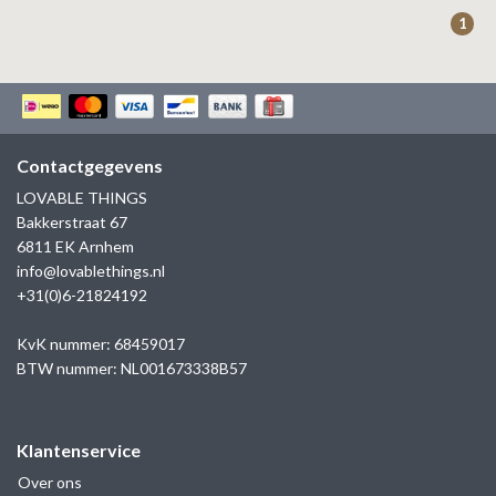
ZAG BIJOUX
1
LILLY
KAPTEN & SON
Contactgegevens
LOVABLE THINGS
Bakkerstraat 67
6811 EK Arnhem
info@lovablethings.nl
+31(0)6-21824192
KvK nummer: 68459017
BTW nummer: NL001673338B57
Klantenservice
Over ons