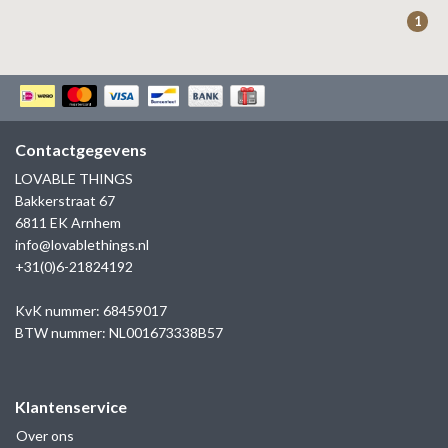
ZAG BIJOUX
1
LILLY
KAPTEN & SON
Contactgegevens
LOVABLE THINGS
Bakkerstraat 67
6811 EK Arnhem
info@lovablethings.nl
+31(0)6-21824192
KvK nummer: 68459017
BTW nummer: NL001673338B57
Klantenservice
Over ons