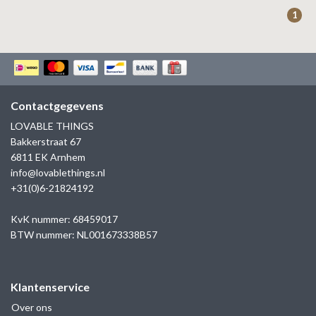
ZAG BIJOUX
1
LILLY
KAPTEN & SON
Contactgegevens
LOVABLE THINGS
Bakkerstraat 67
6811 EK Arnhem
info@lovablethings.nl
+31(0)6-21824192
KvK nummer: 68459017
BTW nummer: NL001673338B57
Klantenservice
Over ons