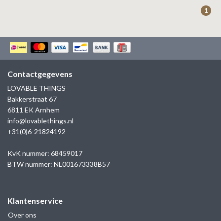
ZAG BIJOUX
1
LILLY
KAPTEN & SON
Contactgegevens
LOVABLE THINGS
Bakkerstraat 67
6811 EK Arnhem
info@lovablethings.nl
+31(0)6-21824192
KvK nummer: 68459017
BTW nummer: NL001673338B57
Klantenservice
Over ons